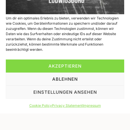
Promotion: The summer
temptation in July and August
Um dir ein optimales Erlebnis zu bieten, verwenden wir Technologien
wie Cookies, um Geräteinformationen zu speichern und/oder darauf
zuzugreifen. Wenn du diesen Technologien zustimmst, können wir
Daten wie das Surfverhalten oder eindeutige IDs auf dieser Website
verarbeiten. Wenn du deine Zustimmung nicht erteilst oder
zurückziehst, können bestimmte Merkmale und Funktionen
beeinträchtigt werden.
AKZEPTIEREN
ABLEHNEN
EINSTELLUNGEN ANSEHEN
Außen knusprig und innen fluffig.
Cookie Policy
Privacy Statement
Impressum