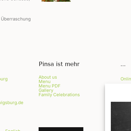
en Überraschung
Pinsa ist mehr
...
About us
burg
Onli
Menu
Menu PDF
Guts
Gallery
Family Celebrations
Maga
wigsburg.de
FAQ