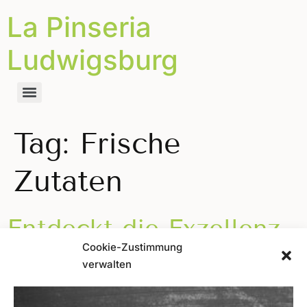
La Pinseria
Ludwigsburg
Tag:
Frische
Zutaten
Entdeckt die Exzellenz
Cookie-Zustimmung
des Geschmacks mit
verwalten
unseren Pinsen!