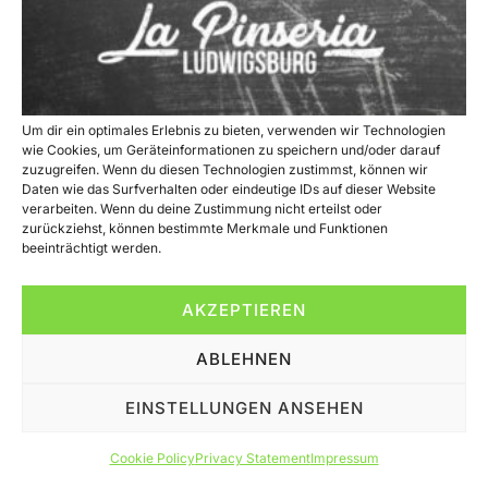
Um dir ein optimales Erlebnis zu bieten, verwenden wir Technologien
wie Cookies, um Geräteinformationen zu speichern und/oder darauf
zuzugreifen. Wenn du diesen Technologien zustimmst, können wir
Daten wie das Surfverhalten oder eindeutige IDs auf dieser Website
verarbeiten. Wenn du deine Zustimmung nicht erteilst oder
zurückziehst, können bestimmte Merkmale und Funktionen
beeinträchtigt werden.
AKZEPTIEREN
Bei uns verwenden wir nur die besten, frischesten und
hochwertigsten Zutaten, um sicherzustellen, dass jeder Bissen
ABLEHNEN
ein unvergleichlicher Genuss ist.
EINSTELLUNGEN ANSEHEN
All rights reserved
Cookie Policy
Privacy Statement
Impressum