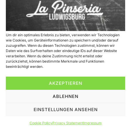
Um dir ein optimales Erlebnis zu bieten, verwenden wir Technologien
wie Cookies, um Geräteinformationen zu speichern und/oder darauf
zuzugreifen. Wenn du diesen Technologien zustimmst, können wir
Start Pinsa Speisekarte X Galerie Über uns Kontakt X Startseite
Daten wie das Surfverhalten oder eindeutige IDs auf dieser Website
Pinsa Speisekarte Galerie Über uns Kontakt Vegane Pinsa
verarbeiten. Wenn du deine Zustimmung nicht erteilst oder
Glutenfreie Pinsa Kostenfrei parken X 27.10.2023 Restaurant
zurückziehst, können bestimmte Merkmale und Funktionen
beeinträchtigt werden.
Halloween ist Pinsa – Zeit ???? Gruselige Halloween-Alternative
Am 31. Oktober ist Halloween, und wir haben die perfekte
Alternative für alle, die keine Lust auf “Süßes oder Saures”
AKZEPTIEREN
haben. Anstelle […]
ABLEHNEN
All rights reserved
EINSTELLUNGEN ANSEHEN
Cookie Policy
Privacy Statement
Impressum