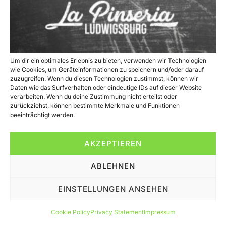
Um dir ein optimales Erlebnis zu bieten, verwenden wir Technologien
wie Cookies, um Geräteinformationen zu speichern und/oder darauf
zuzugreifen. Wenn du diesen Technologien zustimmst, können wir
Daten wie das Surfverhalten oder eindeutige IDs auf dieser Website
verarbeiten. Wenn du deine Zustimmung nicht erteilst oder
zurückziehst, können bestimmte Merkmale und Funktionen
beeinträchtigt werden.
Unsere brandneue Webseite ist jetzt online!
AKZEPTIEREN
All rights reserved
ABLEHNEN
EINSTELLUNGEN ANSEHEN
Cookie Policy
Privacy Statement
Impressum