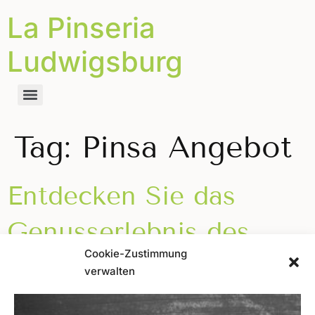
La Pinseria
Ludwigsburg
Tag:
Pinsa Angebot
Entdecken Sie das
Genusserlebnis des
Cookie-Zustimmung
Dienstags bei La
verwalten
Pinseria Ludwigsburg!