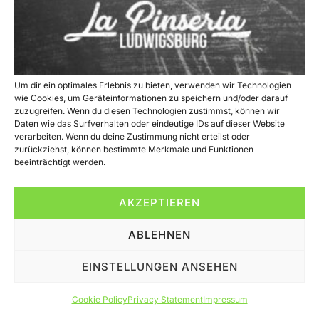
Um dir ein optimales Erlebnis zu bieten, verwenden wir Technologien
wie Cookies, um Geräteinformationen zu speichern und/oder darauf
zuzugreifen. Wenn du diesen Technologien zustimmst, können wir
Daten wie das Surfverhalten oder eindeutige IDs auf dieser Website
verarbeiten. Wenn du deine Zustimmung nicht erteilst oder
zurückziehst, können bestimmte Merkmale und Funktionen
beeinträchtigt werden.
AKZEPTIEREN
ABLEHNEN
Willkommen zu unserem exklusiven Dienstagsmenü! Von 17:00
bis 22:00 Uhr laden wir Sie herzlich ein…
EINSTELLUNGEN ANSEHEN
All rights reserved
Cookie Policy
Privacy Statement
Impressum