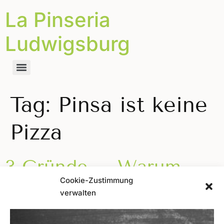
La Pinseria
Ludwigsburg
Tag:
Pinsa ist keine
Pizza
3 Gründe – Warum
Cookie-Zustimmung
Pinsa keine Pizza ist
verwalten