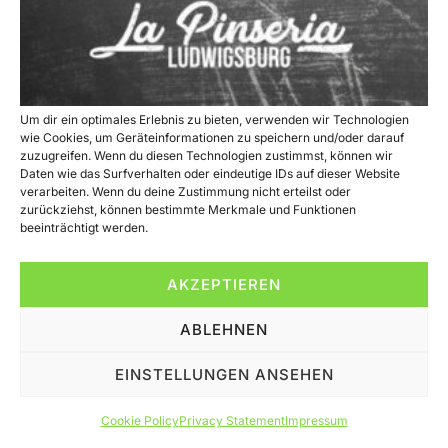
Um dir ein optimales Erlebnis zu bieten, verwenden wir Technologien
wie Cookies, um Geräteinformationen zu speichern und/oder darauf
zuzugreifen. Wenn du diesen Technologien zustimmst, können wir
Daten wie das Surfverhalten oder eindeutige IDs auf dieser Website
verarbeiten. Wenn du deine Zustimmung nicht erteilst oder
zurückziehst, können bestimmte Merkmale und Funktionen
Pinsa und Pizza sind tatsächlich zwei unterschiedliche Gerichte,
beeinträchtigt werden.
die sich in mehreren Aspekten voneinander unterscheiden. Hier
sind drei gute Gründe, warum Pinsa keine Pizza ist:
AKZEPTIEREN
All rights reserved
ABLEHNEN
EINSTELLUNGEN ANSEHEN
Cookie Policy
Privacy Statement
Impressum