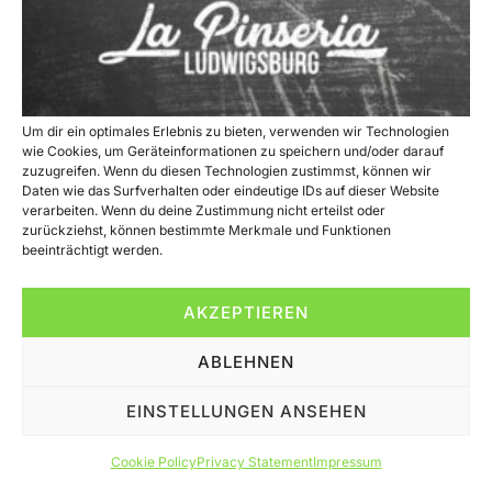
Um dir ein optimales Erlebnis zu bieten, verwenden wir Technologien
wie Cookies, um Geräteinformationen zu speichern und/oder darauf
zuzugreifen. Wenn du diesen Technologien zustimmst, können wir
Daten wie das Surfverhalten oder eindeutige IDs auf dieser Website
verarbeiten. Wenn du deine Zustimmung nicht erteilst oder
zurückziehst, können bestimmte Merkmale und Funktionen
beeinträchtigt werden.
Entdecken Sie die Kunst der Pinsa Romana bei La Pinseria in
AKZEPTIEREN
Ludwigsburg! Unser Teig
ABLEHNEN
All rights reserved
EINSTELLUNGEN ANSEHEN
Cookie Policy
Privacy Statement
Impressum